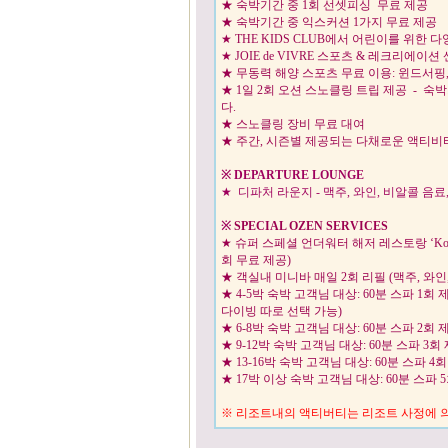
★ 숙박기간 중 1회 선셋피싱 무료 
★ 숙박기간 중 익스커션 1가지 무료
★ THE KIDS CLUB에서 어린이를 
★ JOIE de VIVRE 스포츠 & 레크리
★ 무동력 해양 스포츠 무료 이용: 윈드서
★ 1일 2회 오션 스노클링 트립 제공 - 숙
다.
★ 스노클링 장비 무료 대여
★ 주간, 시즌별 제공되는 다채로운 
※
DEPARTURE LOUNGE
★ 디파처 라운지 - 맥주, 와인, 비알콜 
※
SPECIAL OZEN SERVICES
★ 슈퍼 스페셜 언더워터 해저 레스토랑 ‘Ko
회 무료 제공)
★ 객실내 미니바 매일 2회 리필 (맥주,
★ 4-5박 숙박 고객님 대상: 60분 스파 1
다이빙 따로 선택 가능)
★ 6-8박 숙박 고객님 대상: 60분 스파
★ 9-12박 숙박 고객님 대상: 60분 스
★ 13-16박 숙박 고객님 대상: 60분 스
★ 17박 이상 숙박 고객님 대상: 60분 스파
※ 리조트내의 액티버티는 리조트 사정에 의