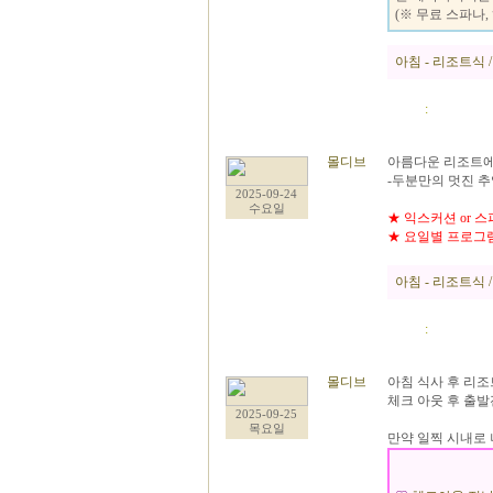
(※ 무료 스파나
아침 - 리조트식 /
:
몰디브
아름다운 리조트에
-두분만의 멋진 
2025-09-24
수요일
★ 익스커션 or 스파
★ 요일별 프로그
아침 - 리조트식 /
:
몰디브
아침 식사 후 리조
체크 아웃 후 출
2025-09-25
목요일
만약 일찍 시내로 