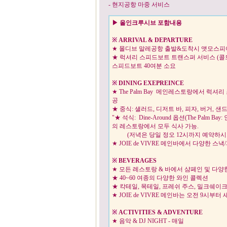
- 현지공항 마중 서비스
▶ 올인크루시브 포함내용
※
ARRIVAL & DEPARTURE
★ 몰디브 말레공항 출발&도착시 앳모
★ 럭셔리 스피드보트 트랜스퍼 서비스 (콜드
스피드보트 40여분 소요
※
DINING EXEPREINCE
★ The Palm Bay 메인레스토랑에서 럭셔리
공
★ 중식: 샐러드, 디저트 바, 피자, 버거,
"★ 석식: Dine-Around 옵션(The Palm B
의 레스토랑에서 모두 식사 가능.
(저녁은 당일 정오 12시까지 예약하
★ JOIE de VIVRE 메인바에서 다양
※
BEVERAGES
★ 모든 레스토랑 & 바에서 샴페인 및 
★ 40~60 여종의 다양한 와인 콜렉
★ 칵테일, 목테일, 프레쉬 주스, 밀크쉐이
★ JOIE de VIVRE 메인바는 오전 
※
ACTIVITIES & ADVENTURE
★ 음악 & DJ NIGHT - 매일