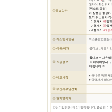
- 예약후
3
일 이내
예약이 확정되지 
[취소료 규정]
◎특별약관
이 상품은 항공(
도의 취소료가 적
- 여행개시
61
일전
- 여행개시
56
일전
- 여행개시
45(동계
◎ 최소행사인원
최소출발인원은 [
◎ 여권/비자
몰디브 : 체류기
몰디브는 자유일
◎ 쇼핑정보
※ 해외여행시 구
바랍니다.※
♥ 허니문 특전 제
◎ 비고사항
♥ 증명서가 없으면
◎ 수신자부담전화
◎ 현지연락처
◎상기일정은 [예정] 일정입니다. 출발전 