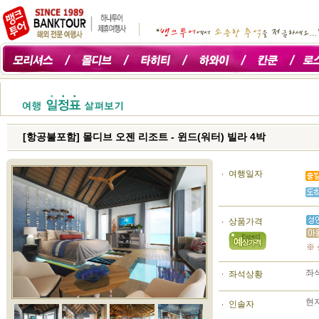
[항공불포함] 몰디브 오젠 리조트 - 윈드(워터) 빌라 4박
여행일자
상품가격
※
좌석
좌석상황
현
인솔자